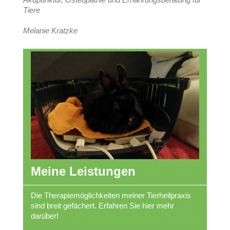
Tiere
Melanie Kratzke
Meine Leistungen
Die Therapiemöglichkeiten meiner Tierheilpraxis
sind breit gefächert. Erfahren Sie hier mehr
darüber!